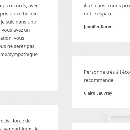
emps records, avec
il a su aussi nous p
pris notre besoin.
notre espace.
 je suis dans une
Jennifer Koren
i vous avez un
ation, vous
ous ne serez pas
lisme/sympathique
Personne très à l éco
recommande.
Claire Lauvray
récis.. force de
és sympathique.. je